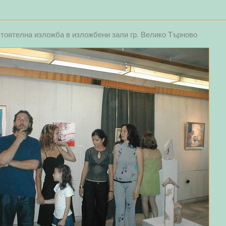
тоятелна изложба в изложбени зали гр. Велико Търново